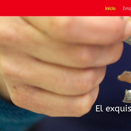
Inicio
Emp
El exqui