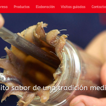
resa
Productos
Elaboración
Visitas guiadas
Contacto
sito sabor de una tradición med