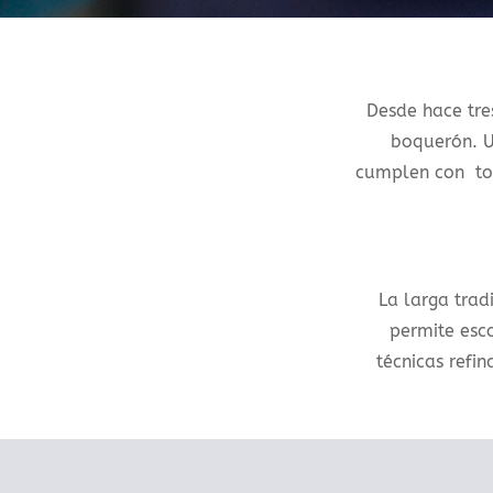
Desde hace tre
boquerón. U
cumplen con tod
La larga trad
permite esc
técnicas refi